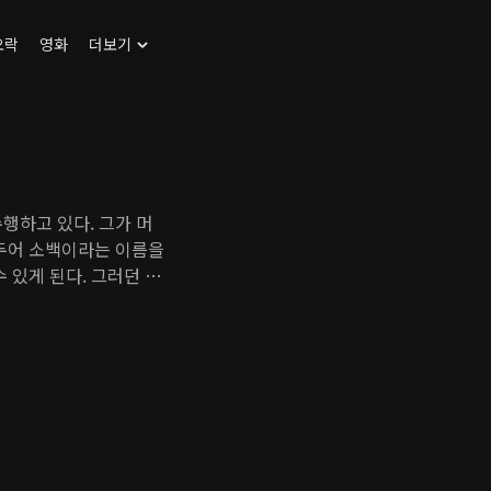
오락
영화
더보기
행하고 있다. 그가 머
거두어 소백이라는 이름을
 있게 된다. 그러던 어
상을 혼란에 빠뜨린다.
선은 능초를 구하기 위
에게 백요요라는 이름을
라진 자선의 혼백을 불러
 약사궁 소속 허선과 마
으며 백요요는 자선이 허
한 백요요와 함께 지내
다린 도철의 복수가 닥쳐