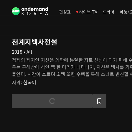
편성표
라이브 TV
드라마
예능/
천계지백사전설
2018 • All
청제의 제자인 자선은 의학에 통달한 자로 신선이 되기 위해 수
무는 구해산에 하얀 뱀 한 마리가 나타나자, 자선은 백사를 
붙인다. 시간이 흐르며 소백 또한 수행을 통해 소녀로 변신할 수
느 날, 용왕의 아들 도철이 고대 괴물인 흑교룡을 소환하여 세
자막
:
한국어
자선과 그의 벗 능초는 흑교룡을 막기 위해 싸움을 벌이고, 자
해 자신을 희생한다. 그의 혼백이 사라지기 전, 지선은 소백
주고 행복하게 살아야 한다고 당부한다. 하지만, 백요요는 사
모으기 위해 천 년 동안 고군분투하고 있다. 백요요는 어느 날
주치고, 그가 자선과 똑같이 생긴 것에 놀란다. 여러 일을 겪
선으로 다시 태어났음을 알게 된다. 약과 의술만 알던 허선 또
며 생전 처음 설렘을 느낀다. 그러나 곧 그들에겐 천 년을 기