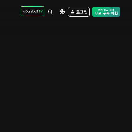
로그인
Free Trial - Sk