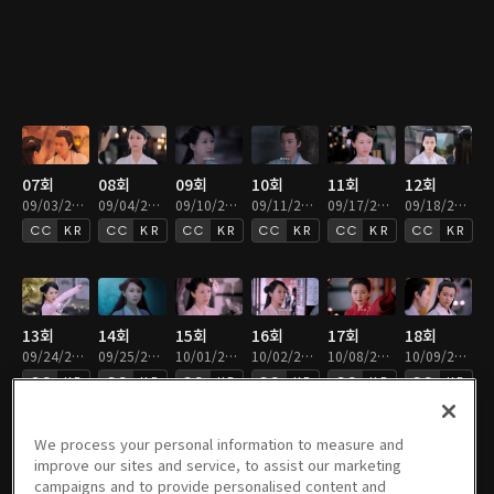
07회
08회
09회
10회
11회
12회
09/03/2021 • 46분
09/04/2021 • 46분
09/10/2021 • 46분
09/11/2021 • 46분
09/17/2021 • 46분
09/18/2021 • 46분
KR
KR
KR
KR
KR
KR
13회
14회
15회
16회
17회
18회
09/24/2021 • 46분
09/25/2021 • 46분
10/01/2021 • 46분
10/02/2021 • 46분
10/08/2021 • 46분
10/09/2021 • 43분
KR
KR
KR
KR
KR
KR
We process your personal information to measure and
improve our sites and service, to assist our marketing
campaigns and to provide personalised content and
19회
20회
21회
22회
23회
24회