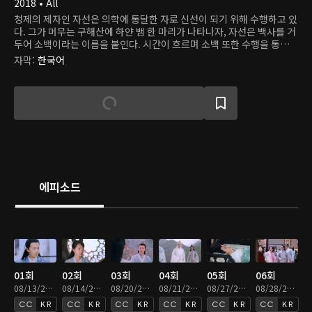
2018 • All
청제의 제자인 자선은 의학에 통달한 자로 신선이 되기 위해 수행하고 있
다. 그가 머무는 구해산에 하얀 뱀 한 마리가 나타나자, 자선은 백사를 거
두어 소백이라는 이름을 붙인다. 시간이 흐르며 소백 또한 수행을 통해
소녀로 변신할 수 있게 된다. 그러던 어느 날, 용왕의 아들 도철이 고대 괴
자막
:
한국어
물인 흑교룡을 소환하여 세상을 혼란에 빠뜨린다. 자선과 그의 벗 능초는
흑교룡을 막기 위해 싸움을 벌이고, 자선은 능초를 구하기 위해 자신을
희생한다. 그의 혼백이 사라지기 전, 지선은 소백에게 백요요라는 이름
을 주고 행복하게 살아야 한다고 당부한다. 하지만, 백요요는 사라진 자
선의 혼백을 불러 모으기 위해 천 년 동안 고군분투하고 있다. 백요요는
어느 날 약사궁 소속 허선과 마주치고, 그가 자선과 똑같이 생긴 것에 놀
란다. 여러 일을 겪으며 백요요는 자선이 허선으로 다시 태어났음을 알게
된다. 약과 의술만 알던 허선 또한 백요요와 함께 지내며 생전 처음 설렘
을 느낀다. 그러나 곧 그들에겐 천 년을 기다린 도철의 복수가 닥쳐오는
데...
에피소드
01회
02회
03회
04회
05회
06회
08/13/2021 • 46분
08/14/2021 • 46분
08/20/2021 • 46분
08/21/2021 • 46분
08/27/2021 • 46분
08/28/2021 • 46분
KR
KR
KR
KR
KR
KR