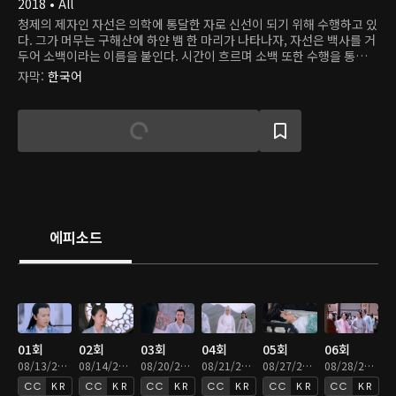
2018 • All
청제의 제자인 자선은 의학에 통달한 자로 신선이 되기 위해 수행하고 있
다. 그가 머무는 구해산에 하얀 뱀 한 마리가 나타나자, 자선은 백사를 거
두어 소백이라는 이름을 붙인다. 시간이 흐르며 소백 또한 수행을 통해
소녀로 변신할 수 있게 된다. 그러던 어느 날, 용왕의 아들 도철이 고대 괴
자막
:
한국어
물인 흑교룡을 소환하여 세상을 혼란에 빠뜨린다. 자선과 그의 벗 능초는
흑교룡을 막기 위해 싸움을 벌이고, 자선은 능초를 구하기 위해 자신을
희생한다. 그의 혼백이 사라지기 전, 지선은 소백에게 백요요라는 이름
을 주고 행복하게 살아야 한다고 당부한다. 하지만, 백요요는 사라진 자
선의 혼백을 불러 모으기 위해 천 년 동안 고군분투하고 있다. 백요요는
어느 날 약사궁 소속 허선과 마주치고, 그가 자선과 똑같이 생긴 것에 놀
란다. 여러 일을 겪으며 백요요는 자선이 허선으로 다시 태어났음을 알게
된다. 약과 의술만 알던 허선 또한 백요요와 함께 지내며 생전 처음 설렘
을 느낀다. 그러나 곧 그들에겐 천 년을 기다린 도철의 복수가 닥쳐오는
데...
에피소드
01회
02회
03회
04회
05회
06회
08/13/2021 • 46분
08/14/2021 • 46분
08/20/2021 • 46분
08/21/2021 • 46분
08/27/2021 • 46분
08/28/2021 • 46분
KR
KR
KR
KR
KR
KR