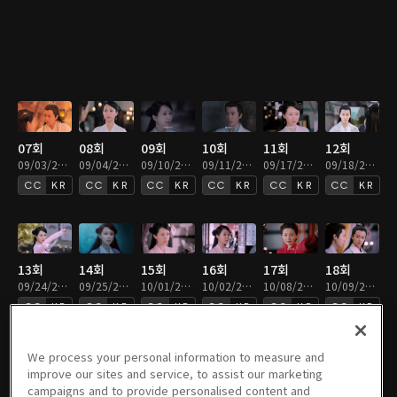
07회
08회
09회
10회
11회
12회
09/03/2021 • 46분
09/04/2021 • 46분
09/10/2021 • 46분
09/11/2021 • 46분
09/17/2021 • 46분
09/18/2021 • 46분
KR
KR
KR
KR
KR
KR
13회
14회
15회
16회
17회
18회
09/24/2021 • 46분
09/25/2021 • 46분
10/01/2021 • 46분
10/02/2021 • 46분
10/08/2021 • 46분
10/09/2021 • 43분
KR
KR
KR
KR
KR
KR
We process your personal information to measure and
improve our sites and service, to assist our marketing
campaigns and to provide personalised content and
19회
20회
21회
22회
23회
24회