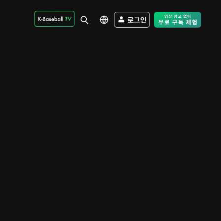
로그인
Free Trial - Sk