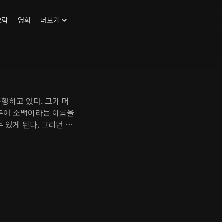
오락
영화
더보기
행하고 있다. 그가 머
거두어 소백이라는 이름을
 있게 된다. 그러던 어
상을 혼란에 빠뜨린다.
선은 능초를 구하기 위
에게 백요요라는 이름을
라진 자선의 혼백을 불러
 약사궁 소속 허선과 마
으며 백요요는 자선이 허
한 백요요와 함께 지내
다린 도철의 복수가 닥쳐