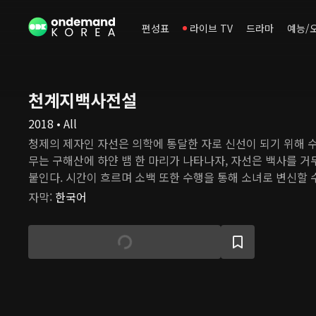
편성표
라이브 TV
드라마
예능/
천계지백사전설
2018 • All
청제의 제자인 자선은 의학에 통달한 자로 신선이 되기 위해 수
무는 구해산에 하얀 뱀 한 마리가 나타나자, 자선은 백사를 
붙인다. 시간이 흐르며 소백 또한 수행을 통해 소녀로 변신할 수
느 날, 용왕의 아들 도철이 고대 괴물인 흑교룡을 소환하여 세
자막
:
한국어
자선과 그의 벗 능초는 흑교룡을 막기 위해 싸움을 벌이고, 자
해 자신을 희생한다. 그의 혼백이 사라지기 전, 지선은 소백
주고 행복하게 살아야 한다고 당부한다. 하지만, 백요요는 사
모으기 위해 천 년 동안 고군분투하고 있다. 백요요는 어느 날
주치고, 그가 자선과 똑같이 생긴 것에 놀란다. 여러 일을 겪
선으로 다시 태어났음을 알게 된다. 약과 의술만 알던 허선 또
며 생전 처음 설렘을 느낀다. 그러나 곧 그들에겐 천 년을 기