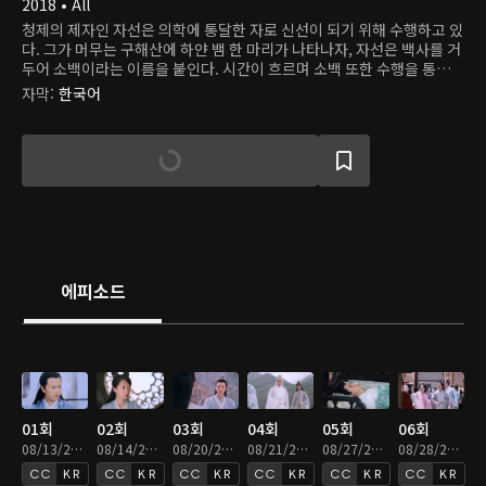
2018 • All
청제의 제자인 자선은 의학에 통달한 자로 신선이 되기 위해 수행하고 있
다. 그가 머무는 구해산에 하얀 뱀 한 마리가 나타나자, 자선은 백사를 거
두어 소백이라는 이름을 붙인다. 시간이 흐르며 소백 또한 수행을 통해
소녀로 변신할 수 있게 된다. 그러던 어느 날, 용왕의 아들 도철이 고대 괴
자막
:
한국어
물인 흑교룡을 소환하여 세상을 혼란에 빠뜨린다. 자선과 그의 벗 능초는
흑교룡을 막기 위해 싸움을 벌이고, 자선은 능초를 구하기 위해 자신을
희생한다. 그의 혼백이 사라지기 전, 지선은 소백에게 백요요라는 이름
을 주고 행복하게 살아야 한다고 당부한다. 하지만, 백요요는 사라진 자
선의 혼백을 불러 모으기 위해 천 년 동안 고군분투하고 있다. 백요요는
어느 날 약사궁 소속 허선과 마주치고, 그가 자선과 똑같이 생긴 것에 놀
란다. 여러 일을 겪으며 백요요는 자선이 허선으로 다시 태어났음을 알게
된다. 약과 의술만 알던 허선 또한 백요요와 함께 지내며 생전 처음 설렘
을 느낀다. 그러나 곧 그들에겐 천 년을 기다린 도철의 복수가 닥쳐오는
데...
에피소드
01회
02회
03회
04회
05회
06회
08/13/2021 • 46분
08/14/2021 • 46분
08/20/2021 • 46분
08/21/2021 • 46분
08/27/2021 • 46분
08/28/2021 • 46분
KR
KR
KR
KR
KR
KR