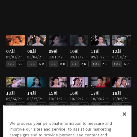
07회
08회
09회
10회
11회
12회
09/03/2021 • 46분
09/04/2021 • 46분
09/10/2021 • 46분
09/11/2021 • 46분
09/17/2021 • 46분
09/18/2021 • 46분
KR
KR
KR
KR
KR
KR
13회
14회
15회
16회
17회
18회
09/24/2021 • 46분
09/25/2021 • 46분
10/01/2021 • 46분
10/02/2021 • 46분
10/08/2021 • 46분
10/09/2021 • 43분
KR
KR
KR
KR
KR
KR
We process your personal information to measure and
improve our sites and service, to assist our marketing
campaigns and to provide personalised content and
19회
20회
21회
22회
23회
24회