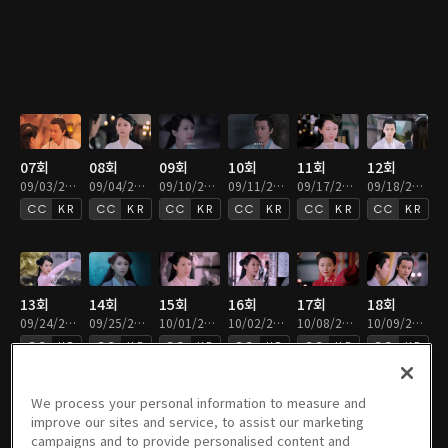
07회
08회
09회
10회
11회
12회
09/03/2021 • 46분
09/04/2021 • 46분
09/10/2021 • 46분
09/11/2021 • 46분
09/17/2021 • 46분
09/18/2021 • 46분
KR
KR
KR
KR
KR
KR
13회
14회
15회
16회
17회
18회
09/24/2021 • 46분
09/25/2021 • 46분
10/01/2021 • 46분
10/02/2021 • 46분
10/08/2021 • 46분
10/09/2021 • 43분
KR
KR
KR
KR
KR
KR
We process your personal information to measure and
improve our sites and service, to assist our marketing
campaigns and to provide personalised content and
19회
20회
21회
22회
23회
24회