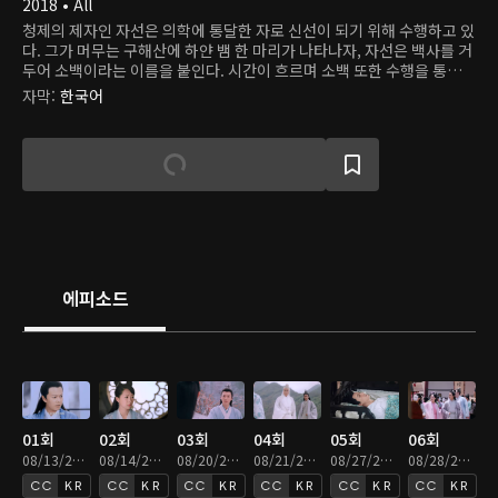
2018 • All
청제의 제자인 자선은 의학에 통달한 자로 신선이 되기 위해 수행하고 있
다. 그가 머무는 구해산에 하얀 뱀 한 마리가 나타나자, 자선은 백사를 거
두어 소백이라는 이름을 붙인다. 시간이 흐르며 소백 또한 수행을 통해
소녀로 변신할 수 있게 된다. 그러던 어느 날, 용왕의 아들 도철이 고대 괴
자막
:
한국어
물인 흑교룡을 소환하여 세상을 혼란에 빠뜨린다. 자선과 그의 벗 능초는
흑교룡을 막기 위해 싸움을 벌이고, 자선은 능초를 구하기 위해 자신을
희생한다. 그의 혼백이 사라지기 전, 지선은 소백에게 백요요라는 이름
을 주고 행복하게 살아야 한다고 당부한다. 하지만, 백요요는 사라진 자
선의 혼백을 불러 모으기 위해 천 년 동안 고군분투하고 있다. 백요요는
어느 날 약사궁 소속 허선과 마주치고, 그가 자선과 똑같이 생긴 것에 놀
란다. 여러 일을 겪으며 백요요는 자선이 허선으로 다시 태어났음을 알게
된다. 약과 의술만 알던 허선 또한 백요요와 함께 지내며 생전 처음 설렘
을 느낀다. 그러나 곧 그들에겐 천 년을 기다린 도철의 복수가 닥쳐오는
데...
에피소드
01회
02회
03회
04회
05회
06회
08/13/2021 • 46분
08/14/2021 • 46분
08/20/2021 • 46분
08/21/2021 • 46분
08/27/2021 • 46분
08/28/2021 • 46분
KR
KR
KR
KR
KR
KR