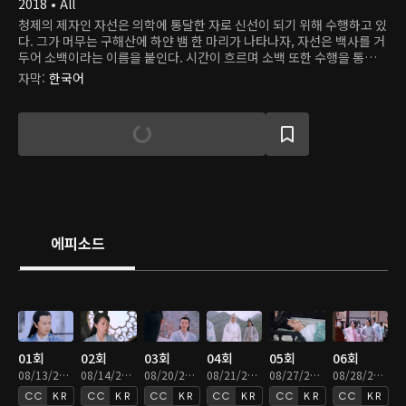
2018 • All
청제의 제자인 자선은 의학에 통달한 자로 신선이 되기 위해 수행하고 있
다. 그가 머무는 구해산에 하얀 뱀 한 마리가 나타나자, 자선은 백사를 거
두어 소백이라는 이름을 붙인다. 시간이 흐르며 소백 또한 수행을 통해
소녀로 변신할 수 있게 된다. 그러던 어느 날, 용왕의 아들 도철이 고대 괴
자막
:
한국어
물인 흑교룡을 소환하여 세상을 혼란에 빠뜨린다. 자선과 그의 벗 능초는
흑교룡을 막기 위해 싸움을 벌이고, 자선은 능초를 구하기 위해 자신을
희생한다. 그의 혼백이 사라지기 전, 지선은 소백에게 백요요라는 이름
을 주고 행복하게 살아야 한다고 당부한다. 하지만, 백요요는 사라진 자
선의 혼백을 불러 모으기 위해 천 년 동안 고군분투하고 있다. 백요요는
어느 날 약사궁 소속 허선과 마주치고, 그가 자선과 똑같이 생긴 것에 놀
란다. 여러 일을 겪으며 백요요는 자선이 허선으로 다시 태어났음을 알게
된다. 약과 의술만 알던 허선 또한 백요요와 함께 지내며 생전 처음 설렘
을 느낀다. 그러나 곧 그들에겐 천 년을 기다린 도철의 복수가 닥쳐오는
데...
에피소드
01회
02회
03회
04회
05회
06회
08/13/2021 • 46분
08/14/2021 • 46분
08/20/2021 • 46분
08/21/2021 • 46분
08/27/2021 • 46분
08/28/2021 • 46분
KR
KR
KR
KR
KR
KR