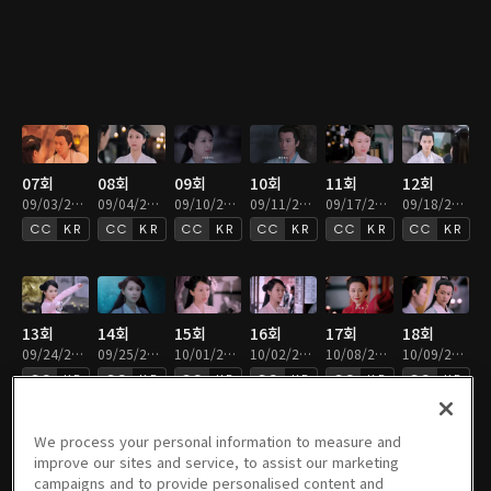
07회
08회
09회
10회
11회
12회
09/03/2021 • 46분
09/04/2021 • 46분
09/10/2021 • 46분
09/11/2021 • 46분
09/17/2021 • 46분
09/18/2021 • 46분
KR
KR
KR
KR
KR
KR
13회
14회
15회
16회
17회
18회
09/24/2021 • 46분
09/25/2021 • 46분
10/01/2021 • 46분
10/02/2021 • 46분
10/08/2021 • 46분
10/09/2021 • 43분
KR
KR
KR
KR
KR
KR
We process your personal information to measure and
improve our sites and service, to assist our marketing
campaigns and to provide personalised content and
19회
20회
21회
22회
23회
24회