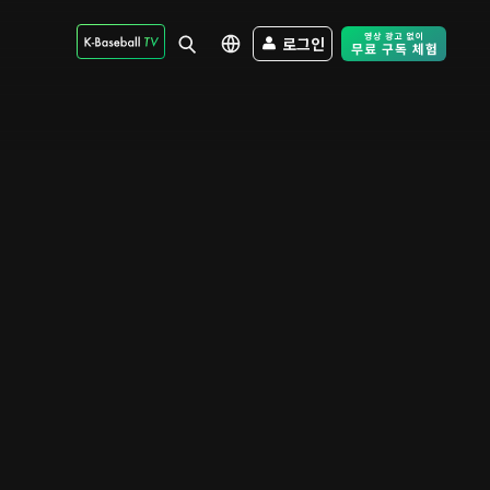
로그인
Free Trial - Sk