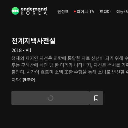
편성표
라이브 TV
드라마
예능/
천계지백사전설
2018 • All
청제의 제자인 자선은 의학에 통달한 자로 신선이 되기 위해 수
무는 구해산에 하얀 뱀 한 마리가 나타나자, 자선은 백사를 
붙인다. 시간이 흐르며 소백 또한 수행을 통해 소녀로 변신할 수
느 날, 용왕의 아들 도철이 고대 괴물인 흑교룡을 소환하여 세
자막
:
한국어
자선과 그의 벗 능초는 흑교룡을 막기 위해 싸움을 벌이고, 자
해 자신을 희생한다. 그의 혼백이 사라지기 전, 지선은 소백
주고 행복하게 살아야 한다고 당부한다. 하지만, 백요요는 사
모으기 위해 천 년 동안 고군분투하고 있다. 백요요는 어느 날
주치고, 그가 자선과 똑같이 생긴 것에 놀란다. 여러 일을 겪
선으로 다시 태어났음을 알게 된다. 약과 의술만 알던 허선 또
며 생전 처음 설렘을 느낀다. 그러나 곧 그들에겐 천 년을 기