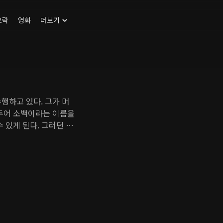
오락
영화
더보기
행하고 있다. 그가 머
거두어 소백이라는 이름을
 있게 된다. 그러던 어
상을 혼란에 빠뜨린다.
선은 능초를 구하기 위
에게 백요요라는 이름을
라진 자선의 혼백을 불러
 약사궁 소속 허선과 마
으며 백요요는 자선이 허
한 백요요와 함께 지내
다린 도철의 복수가 닥쳐