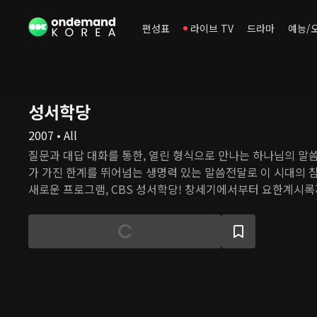
편성표
라이브 TV
드라마
예능/
성서학당
2007 • All
질문과 대답 대화를 통한, 열린 형식으로 만나는 하나님의 말씀들... 기존의 
가 가진 한계를 뛰어넘는 생명력 있는 말씀전달로 이 시대의 
새로운 프로그램, CBS 성서학당! 창세기에서부터 요한계시록
어있는 진리의 말씀. 주제별, 인물별로 만나보는 이 시대를 향
리가 알기 쉽게 풀어 이야기를 듣고 질문을 던지는 가운데 하나님을 가까이 만나는 경
험과 나의 소명을 발견하는 시간이 될 CBS 성서학당!