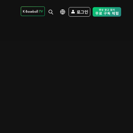
로그인
Free Trial - Sk