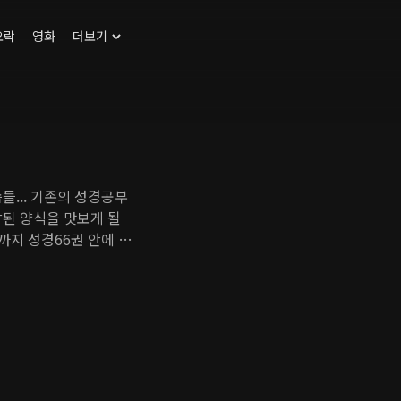
오락
영화
더보기
성경공부
참된 양식을 맛보게 될
까지 성경66권 안에 숨
한 하나님의 음성을 우