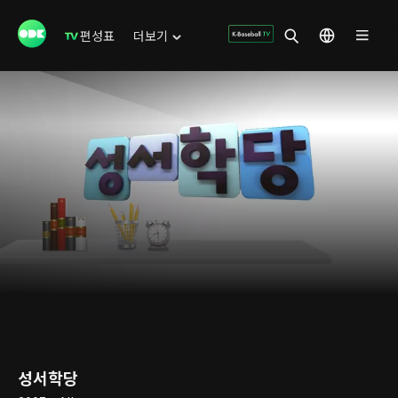
편성표
더보기
성서학당