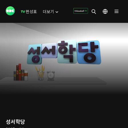
편성표
더보기
성서학당