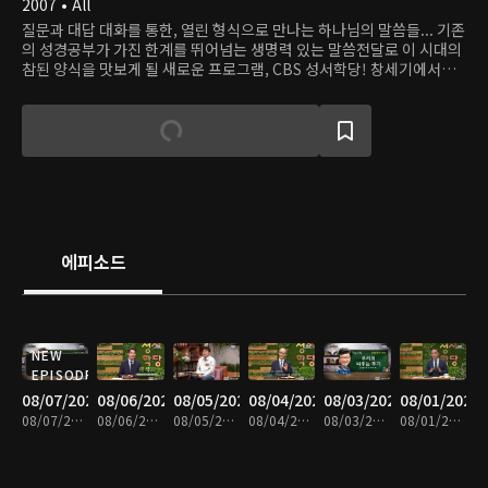
2007 • All
질문과 대답 대화를 통한, 열린 형식으로 만나는 하나님의 말씀들... 기존
의 성경공부가 가진 한계를 뛰어넘는 생명력 있는 말씀전달로 이 시대의
참된 양식을 맛보게 될 새로운 프로그램, CBS 성서학당! 창세기에서부
터 요한계시록까지 성경66권 안에 숨어있는 진리의 말씀. 주제별, 인물
별로 만나보는 이 시대를 향한 하나님의 음성을 우리가 알기 쉽게 풀어
이야기를 듣고 질문을 던지는 가운데 하나님을 가까이 만나는 경험과 나
의 소명을 발견하는 시간이 될 CBS 성서학당!
에피소드
NEW
EPISODE
08/07/2026
08/06/2026
08/05/2026
08/04/2026
08/03/2026
08/01/2026
08/07/2026 • 43분
08/06/2026 • 46분
08/05/2026 • 46분
08/04/2026 • 45분
08/03/2026 • 44분
08/01/2026 • 42분