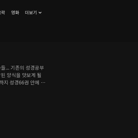
오락
영화
더보기
성경공부
참된 양식을 맛보게 될
까지 성경66권 안에 숨
한 하나님의 음성을 우