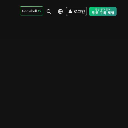
로그인
Free Trial - Sk