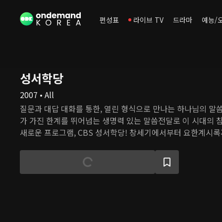
편성표
라이브 TV
드라마
예능/
성서학당
2007 • All
질문과 대답 대화를 통한, 열린 형식으로 만나는 하나님의 말씀들... 기존의 
가 가진 한계를 뛰어넘는 생명력 있는 말씀전달로 이 시대의 
새로운 프로그램, CBS 성서학당! 창세기에서부터 요한계시록
어있는 진리의 말씀. 주제별, 인물별로 만나보는 이 시대를 향
리가 알기 쉽게 풀어 이야기를 듣고 질문을 던지는 가운데 하나님을 가까이 만나는 경
험과 나의 소명을 발견하는 시간이 될 CBS 성서학당!