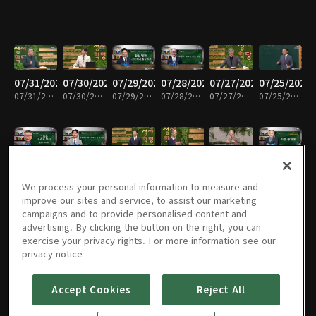
07/31/2026
07/30/2026
07/29/2026
07/28/2026
07/27/2026
07/25/2026
07/31/2026 • 43분
07/30/2026 • 44분
07/29/2026 • 45분
07/28/2026 • 46분
07/27/2026 • 46분
07/25/2026 • 41분
07/24/2026
07/23/2026
07/22/2026
07/21/2026
07/20/2026
07/18/2026
07/24/2026 • 42분
07/23/2026 • 46분
07/22/2026 • 45분
07/21/2026 • 44분
07/20/2026 • 45분
07/18/2026 • 41분
We process your personal information to measure and
improve our sites and service, to assist our marketing
campaigns and to provide personalised content and
advertising. By clicking the button on the right, you can
exercise your privacy rights. For more information see our
07/17/2026
07/16/2026
07/15/2026
07/14/2026
07/13/2026
07/11/2026
privacy notice
07/17/2026 • 42분
07/16/2026 • 46분
07/15/2026 • 45분
07/14/2026 • 44분
07/13/2026 • 44분
07/11/2026 • 42분
Accept Cookies
Reject All