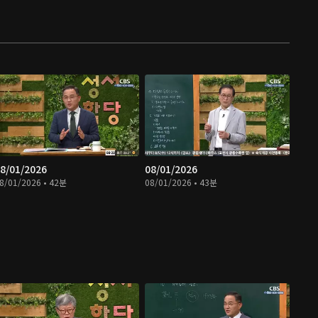
8/01/2026
08/01/2026
8/01/2026 • 42분
08/01/2026 • 43분