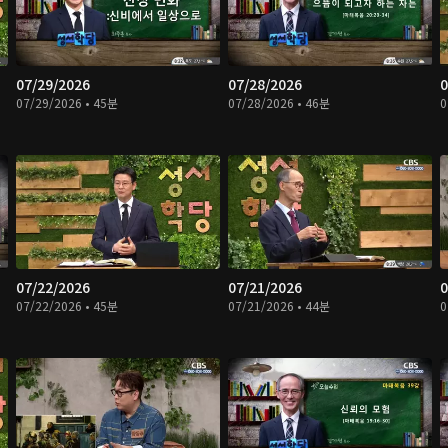
07/29/2026
07/28/2026
0
07/29/2026 • 45분
07/28/2026 • 46분
0
07/22/2026
07/21/2026
0
07/22/2026 • 45분
07/21/2026 • 44분
0