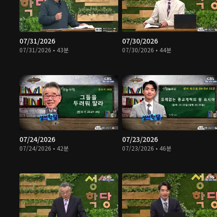
07/31/2026
07/30/2026
07/31/2026 • 43분
07/30/2026 • 44분
07/24/2026
07/23/2026
07/24/2026 • 42분
07/23/2026 • 46분