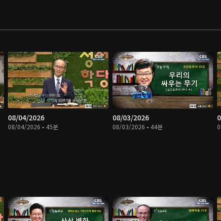
08/04/2026
08/03/2026
0
08/04/2026 • 45분
08/03/2026 • 44분
0