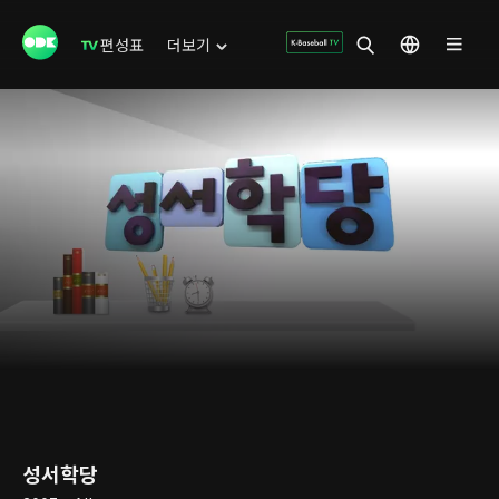
편성표
더보기
성서학당