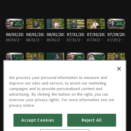
08/03/2026
08/01/2026
08/01/2026
07/31/2026
07/30/2026
07/29/2026
08/03/2026 • 44분
08/01/2026 • 42분
08/01/2026 • 43분
07/31/2026 • 43분
07/30/2026 • 44분
07/29/2026 • 45분
07/28/2026
07/27/2026
07/25/2026
07/24/2026
07/23/2026
07/22/2026
07/28/2026 • 46분
07/27/2026 • 46분
07/25/2026 • 41분
07/24/2026 • 42분
07/23/2026 • 46분
07/22/2026 • 45분
We process your personal information to measure and
improve our sites and service, to assist our marketing
campaigns and to provide personalised content and
advertising. By clicking the button on the right, you can
exercise your privacy rights. For more information see our
07/21/2026
07/20/2026
07/18/2026
07/17/2026
07/16/2026
07/15/2026
privacy notice
07/21/2026 • 44분
07/20/2026 • 45분
07/18/2026 • 41분
07/17/2026 • 42분
07/16/2026 • 46분
07/15/2026 • 45분
Accept Cookies
Reject All