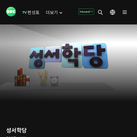
편성표
더보기
성서학당