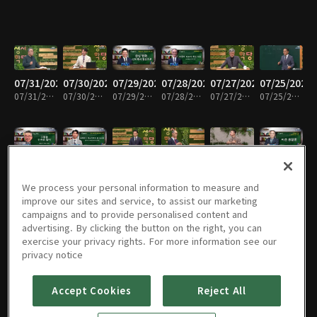
07/31/2026
07/30/2026
07/29/2026
07/28/2026
07/27/2026
07/25/2026
07/31/2026 • 43분
07/30/2026 • 44분
07/29/2026 • 45분
07/28/2026 • 46분
07/27/2026 • 46분
07/25/2026 • 41분
07/24/2026
07/23/2026
07/22/2026
07/21/2026
07/20/2026
07/18/2026
07/24/2026 • 42분
07/23/2026 • 46분
07/22/2026 • 45분
07/21/2026 • 44분
07/20/2026 • 45분
07/18/2026 • 41분
We process your personal information to measure and
improve our sites and service, to assist our marketing
campaigns and to provide personalised content and
advertising. By clicking the button on the right, you can
exercise your privacy rights. For more information see our
07/17/2026
07/16/2026
07/15/2026
07/14/2026
07/13/2026
07/11/2026
privacy notice
07/17/2026 • 42분
07/16/2026 • 46분
07/15/2026 • 45분
07/14/2026 • 44분
07/13/2026 • 44분
07/11/2026 • 42분
Accept Cookies
Reject All