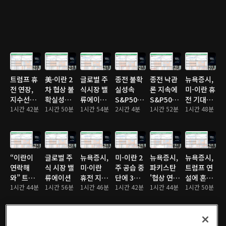
전자·하이
나스닥 최
최고치
닉스도 쉬
고치 경신
어가나
트럼프 휴
美·이란 2
글로벌 주
종전 불확
종전 낙관
뉴욕증시,
전 연장,
차 협상 불
식시장 밸
실성속
론 지속에
미-이란 휴
지수선물
확실성에
류에이션
S&P500·
S&P500·
전 기대감
일제 랠
1시간 42분
주요 지수
1시간 50분
체크
1시간 54분
나스닥 이
2시간 4분
나스닥 사
1시간 52분
에 강세 마
1시간 48분
리…나스
소폭 하락
틀연속 최
상 최고치
감…테슬
닥 0.45%
고치 경신
라
3.34%↑
“이란이
글로벌 주
뉴욕증시,
미-이란 2
뉴욕증시,
뉴욕증시,
연락해
식 시장 밸
미·이란
주 공습 중
파키스탄
트럼프 연
와” 트럼
류에이션
휴전 지속
단에 3대
'협상 연
설에 혼조
프 발언에
1시간 44분
1시간 56분
기대감에
1시간 46분
지수 일제
1시간 42분
장' 요청에
1시간 44분
마감…테
1시간 50분
뉴욕 증시
상승…나
상승…다
혼조 마
슬라
일제히 상
스닥
우
감…나스
5.4%↓
승
0.83%↑
2.8%↑
닥