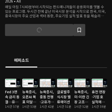
2026 • All
매일 아침 7시40분부터 시작되는 펀드매니저들의 운용회의를 엿볼 수
있는 프로그램. 두시간 전에 끝난 미국시장 분석을 시작으로 한국, 미국,
중국시장의 주요 산업과 섹터 동향, 주요기업 실적 발표 등을 체슬리투자
자문의 펀드매니저들이 분석하고 투자의사결정을 내리는 과정을 가감없
이 보여준다.
에피소드
Fed 3연
뉴욕증시,
뉴욕증시,
글로벌주
뉴욕증시,
휴전 연장
속 금리 동
오픈AI 목
중동 전쟁
식시장 밸
미-이란 긴
·기업 호
결…유가
표 미달에
·고유가에
류에이션
장 고조에
실적에…
급등에 혼
1시간 57분
기술주 ‘비
1시간 53분
도 상승…
1시간 42분
1시간 51분
일제히 하
1시간 52분
S&P·나스
1시간 59분
조 마감
명’… 삼성
S&P500·
락
닥 또 사상