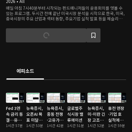
2026 • All
매일 아침 7시40분부터 시작되는 펀드매니저들의 운용회의를 엿볼 수
있는 프로그램. 두시간 전에 끝난 미국시장 분석을 시작으로 한국, 미국,
중국시장의 주요 산업과 섹터 동향, 주요기업 실적 발표 등을 체슬리투자
자문의 펀드매니저들이 분석하고 투자의사결정을 내리는 과정을 가감없
이 보여준다.
에피소드
Fed 3연
뉴욕증시,
뉴욕증시,
글로벌주
뉴욕증시,
휴전 연장
속 금리 동
오픈AI 목
중동 전쟁
식시장 밸
미-이란 긴
·기업 호
결…유가
표 미달에
·고유가에
류에이션
장 고조에
실적에…
급등에 혼
1시간 57분
기술주 ‘비
1시간 53분
도 상승…
1시간 42분
1시간 51분
일제히 하
1시간 52분
S&P·나스
1시간 59분
조 마감
명’… 삼성
S&P500·
락
닥 또 사상