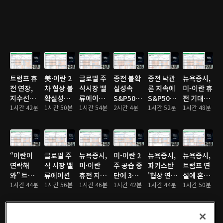
전자·하이
나스닥 최
최고치
닉스도 쉬
고치 경신
어가나
트럼프 휴
美·이란 2
글로벌 주
종전 불확
종전 낙관
뉴욕증시,
전 연장,
차 협상 불
식시장 밸
실성속
론 지속에
미-이란 휴
지수선물
확실성에
류에이션
S&P500·
S&P500·
전 기대감
일제 랠
1시간 42분
주요 지수
1시간 50분
체크
1시간 54분
나스닥 이
2시간 4분
나스닥 사
1시간 52분
에 강세 마
1시간 48분
리…나스
소폭 하락
틀연속 최
상 최고치
감…테슬
닥 0.45%
고치 경신
라
3.34%↑
“이란이
글로벌 주
뉴욕증시,
미-이란 2
뉴욕증시,
뉴욕증시,
연락해
식 시장 밸
미·이란
주 공습 중
파키스탄
트럼프 연
와” 트럼
류에이션
휴전 지속
단에 3대
'협상 연
설에 혼조
프 발언에
1시간 44분
1시간 56분
기대감에
1시간 46분
지수 일제
1시간 42분
장' 요청에
1시간 44분
마감…테
1시간 50분
뉴욕 증시
상승…나
상승…다
혼조 마
슬라
일제히 상
스닥
우
감…나스
5.4%↓
승
0.83%↑
2.8%↑
닥