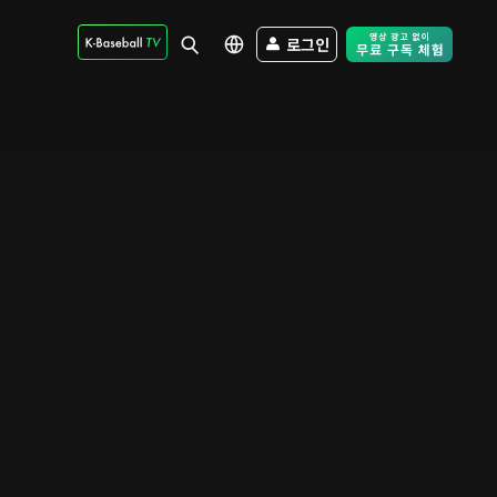
로그인
Free Trial - Sk