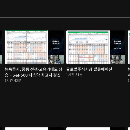
술
뉴욕증시, 중동 전쟁·고유가에도 상
글로벌주식시장 밸류에이션
승…S&P500·나스닥 최고치 경신
1시간 51분
1시간 42분