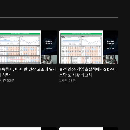
뉴욕증시, 미-이란 긴장 고조에 일제
휴전 연장·기업 호실적에…S&P·나
히 하락
스닥 또 사상 최고치
1시간 52분
1시간 59분