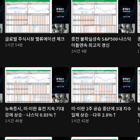
글로벌 주식시장 밸류에이션 체크
종전 불확실성속 S&P500·나스닥
1시간 54분
이틀연속 최고치 경신
2시간 4분
뉴욕증시, 미·이란 휴전 지속 기대
미-이란 2주 공습 중단에 3대 지수
감에 상승…나스닥 0.83%↑
일제 상승…다우 2.8%↑
1시간 46분
1시간 42분