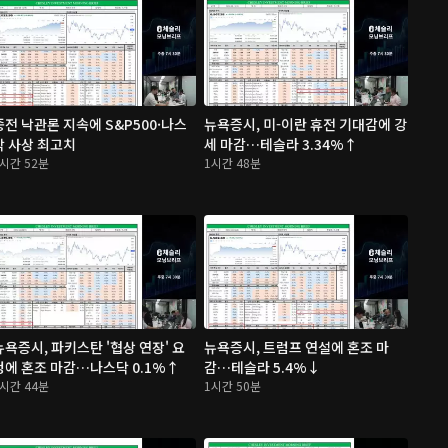
종전 낙관론 지속에 S&P500·나스
뉴욕증시, 미-이란 휴전 기대감에 강
닥 사상 최고치
세 마감…테슬라 3.34%↑
1시간 52분
1시간 48분
뉴욕증시, 파키스탄 '협상 연장' 요
뉴욕증시, 트럼프 연설에 혼조 마
청에 혼조 마감…나스닥 0.1%↑
감…테슬라 5.4%↓
1시간 44분
1시간 50분