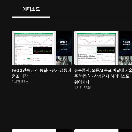
에피소드
Fed 3연속 금리 동결…유가 급등에
뉴욕증시, 오픈AI 목표 미달에 기
혼조 마감
주 ‘비명’… 삼성전자·하이닉스도
1시간 57분
쉬어가나
1시간 53분