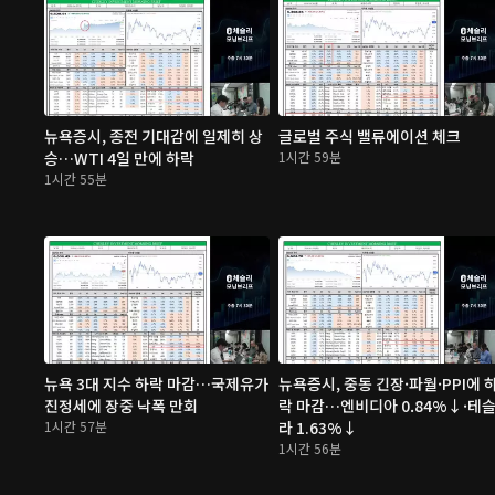
뉴욕증시, 종전 기대감에 일제히 상
글로벌 주식 밸류에이션 체크
승…WTI 4일 만에 하락
1시간 59분
1시간 55분
뉴욕 3대 지수 하락 마감…국제유가
뉴욕증시, 중동 긴장·파월·PPI에 
진정세에 장중 낙폭 만회
락 마감…엔비디아 0.84%↓·테
1시간 57분
라 1.63%↓
1시간 56분