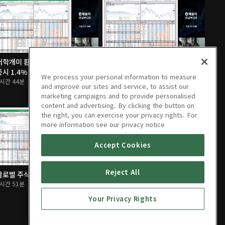
서학개미 환호…WTI 10%↓ 뉴욕
글로벌 주식 밸류에이션 체크
증시 1.4%↑
1시간 52분
We process your personal information to measure
1시간 44분
and improve our sites and service, to assist our
marketing campaigns and to provide personalised
content and advertising. By clicking the button on
the right, you can exercise your privacy rights. For
more information see our privacy notice
Accept Cookies
Reject All
글로벌 주식 밸류에이션 체크
호르무즈 호위 진실공방에 3대 지수
1시간 51분
보합 마감
1시간 52분
Your Privacy Rights