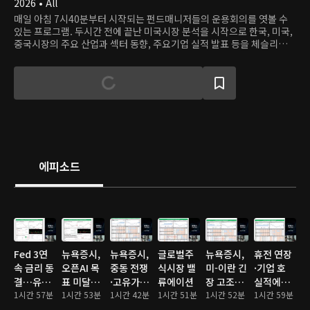
2026 • All
매일 아침 7시40분부터 시작되는 펀드매니저들의 운용회의를 엿볼 수
있는 프로그램. 두시간 전에 끝난 미국시장 분석을 시작으로 한국, 미국,
중국시장의 주요 산업과 섹터 동향, 주요기업 실적 발표 등을 체슬리투자
자문의 펀드매니저들이 분석하고 투자의사결정을 내리는 과정을 가감없
이 보여준다.
에피소드
Fed 3연
뉴욕증시,
뉴욕증시,
글로벌주
뉴욕증시,
휴전 연장
속 금리 동
오픈AI 목
중동 전쟁
식시장 밸
미-이란 긴
·기업 호
결…유가
표 미달에
·고유가에
류에이션
장 고조에
실적에…
급등에 혼
1시간 57분
기술주 ‘비
1시간 53분
도 상승…
1시간 42분
1시간 51분
일제히 하
1시간 52분
S&P·나스
1시간 59분
조 마감
명’… 삼성
S&P500·
락
닥 또 사상