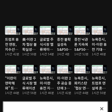
전자·하이
나스닥 최
최고치
닉스도 쉬
고치 경신
어가나
트럼프 휴
美·이란 2
글로벌 주
종전 불확
종전 낙관
뉴욕증시,
전 연장,
차 협상 불
식시장 밸
실성속
론 지속에
미-이란 휴
지수선물
확실성에
류에이션
S&P500·
S&P500·
전 기대감
일제 랠
1시간 42분
주요 지수
1시간 50분
체크
1시간 54분
나스닥 이
2시간 4분
나스닥 사
1시간 52분
에 강세 마
1시간 48분
리…나스
소폭 하락
틀연속 최
상 최고치
감…테슬
닥 0.45%
고치 경신
라
3.34%↑
“이란이
글로벌 주
뉴욕증시,
미-이란 2
뉴욕증시,
뉴욕증시,
연락해
식 시장 밸
미·이란
주 공습 중
파키스탄
트럼프 연
와” 트럼
류에이션
휴전 지속
단에 3대
'협상 연
설에 혼조
프 발언에
1시간 44분
1시간 56분
기대감에
1시간 46분
지수 일제
1시간 42분
장' 요청에
1시간 44분
마감…테
1시간 50분
뉴욕 증시
상승…나
상승…다
혼조 마
슬라
일제히 상
스닥
우
감…나스
5.4%↓
승
0.83%↑
2.8%↑
닥