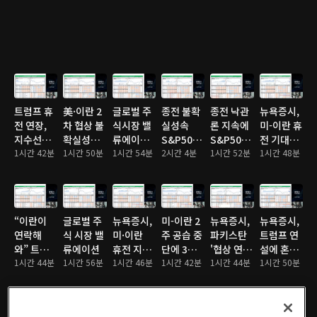
전자·하이
나스닥 최
최고치
닉스도 쉬
고치 경신
어가나
트럼프 휴
美·이란 2
글로벌 주
종전 불확
종전 낙관
뉴욕증시,
전 연장,
차 협상 불
식시장 밸
실성속
론 지속에
미-이란 휴
지수선물
확실성에
류에이션
S&P500·
S&P500·
전 기대감
일제 랠
1시간 42분
주요 지수
1시간 50분
체크
1시간 54분
나스닥 이
2시간 4분
나스닥 사
1시간 52분
에 강세 마
1시간 48분
리…나스
소폭 하락
틀연속 최
상 최고치
감…테슬
닥 0.45%
고치 경신
라
3.34%↑
“이란이
글로벌 주
뉴욕증시,
미-이란 2
뉴욕증시,
뉴욕증시,
연락해
식 시장 밸
미·이란
주 공습 중
파키스탄
트럼프 연
와” 트럼
류에이션
휴전 지속
단에 3대
'협상 연
설에 혼조
프 발언에
1시간 44분
1시간 56분
기대감에
1시간 46분
지수 일제
1시간 42분
장' 요청에
1시간 44분
마감…테
1시간 50분
뉴욕 증시
상승…나
상승…다
혼조 마
슬라
일제히 상
스닥
우
감…나스
5.4%↓
승
0.83%↑
2.8%↑
닥