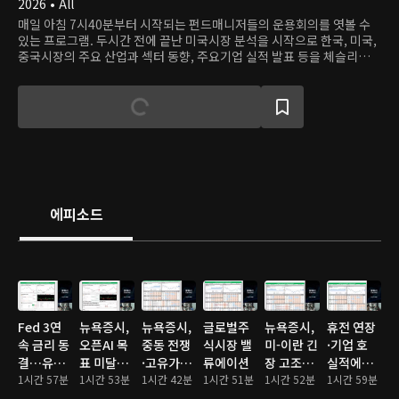
2026 • All
매일 아침 7시40분부터 시작되는 펀드매니저들의 운용회의를 엿볼 수
있는 프로그램. 두시간 전에 끝난 미국시장 분석을 시작으로 한국, 미국,
중국시장의 주요 산업과 섹터 동향, 주요기업 실적 발표 등을 체슬리투자
자문의 펀드매니저들이 분석하고 투자의사결정을 내리는 과정을 가감없
이 보여준다.
에피소드
Fed 3연
뉴욕증시,
뉴욕증시,
글로벌주
뉴욕증시,
휴전 연장
속 금리 동
오픈AI 목
중동 전쟁
식시장 밸
미-이란 긴
·기업 호
결…유가
표 미달에
·고유가에
류에이션
장 고조에
실적에…
급등에 혼
1시간 57분
기술주 ‘비
1시간 53분
도 상승…
1시간 42분
1시간 51분
일제히 하
1시간 52분
S&P·나스
1시간 59분
조 마감
명’… 삼성
S&P500·
락
닥 또 사상