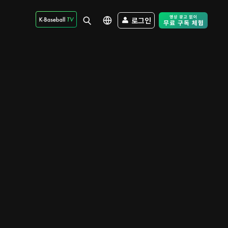
로그인
Free Trial - Sk