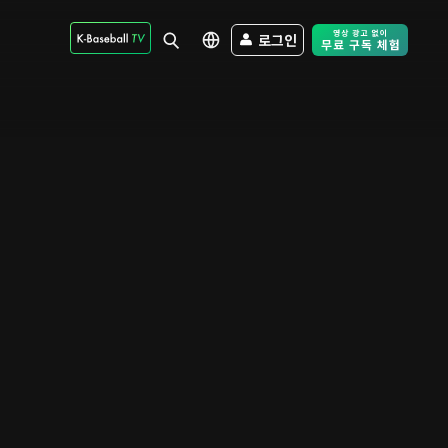
로그인
Free Trial - Sk