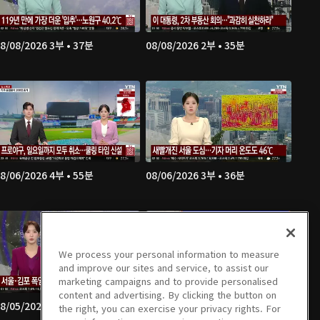
8/08/2026 3부 • 37분
08/08/2026 2부 • 35분
8/06/2026 4부 • 55분
08/06/2026 3부 • 36분
We process your personal information to measure
and improve our sites and service, to assist our
marketing campaigns and to provide personalised
content and advertising. By clicking the button on
8/05/2026 2부 • 34분
08/05/2026 1부 • 51분
the right, you can exercise your privacy rights. For