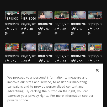
NEW
NEW
EPISODE
EPISODE
08/08/2026
08/08/2026
08/08/2026
08/08/2026
08/08/2026
08/08/2026
7부 • 28
6부 • 36
5부 • 47
4부 • 46
3부 • 37
2부 • 35
분
분
분
분
분
분
08/08/2026
08/07/2026
08/07/2026
08/07/2026
08/06/2026
08/06/2026
1부 • 52
• 55분
3부 • 37
2부 • 33
4부 • 55
3부 • 36
분
분
분
분
분
We process your personal information to measure and
improve our sites and service, to assist our marketing
campaigns and to provide personalised content and
08/06/2026
08/06/2026
08/05/2026
08/05/2026
08/05/2026
08/05/2026
advertising. By clicking the button on the right, you can
2부 • 35
1부 • 52
4부 • 55
3부 • 37
2부 • 34
1부 • 51
exercise your privacy rights. For more information see our
분
분
분
분
분
분
privacy notice