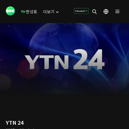
편성표
더보기
YTN 24