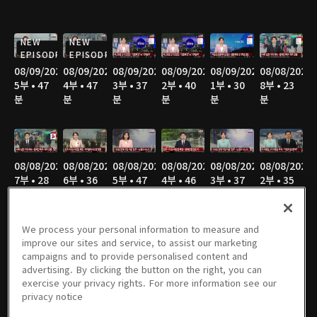
NEW
NEW
EPISODE
EPISODE
08/09/2026
08/09/2026
08/09/2026
08/09/2026
08/09/2026
08/08/2026
5부 • 47
4부 • 47
3부 • 37
2부 • 40
1부 • 30
8부 • 23
분
분
분
분
분
분
08/08/2026
08/08/2026
08/08/2026
08/08/2026
08/08/2026
08/08/2026
7부 • 28
6부 • 36
5부 • 47
4부 • 46
3부 • 37
2부 • 35
분
분
분
분
분
분
We process your personal information to measure and
improve our sites and service, to assist our marketing
campaigns and to provide personalised content and
08/08/2026
08/07/2026
08/07/2026
08/07/2026
08/06/2026
08/06/2026
advertising. By clicking the button on the right, you can
1부 • 52
3부 • 55
2부 • 37
1부 • 33
4부 • 55
3부 • 36
exercise your privacy rights. For more information see our
분
분
분
분
분
분
privacy notice