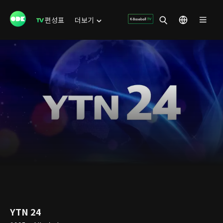
편성표
더보기
YTN 24