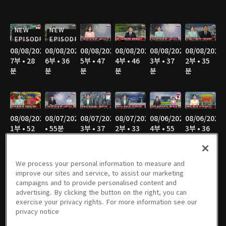
NEW
NEW
EPISODE
EPISODE
08/08/2026
08/08/2026
08/08/2026
08/08/2026
08/08/2026
08/08/2026
7부 • 28
6부 • 36
5부 • 47
4부 • 46
3부 • 37
2부 • 35
분
분
분
분
분
분
08/08/2026
08/07/2026
08/07/2026
08/07/2026
08/06/2026
08/06/2026
1부 • 52
• 55분
3부 • 37
2부 • 33
4부 • 55
3부 • 36
분
분
분
분
분
We process your personal information to measure and
improve our sites and service, to assist our marketing
campaigns and to provide personalised content and
08/06/2026
08/06/2026
08/05/2026
08/05/2026
08/05/2026
08/05/2026
advertising. By clicking the button on the right, you can
2부 • 35
1부 • 52
4부 • 55
3부 • 37
2부 • 34
1부 • 51
exercise your privacy rights. For more information see our
분
분
분
분
분
분
privacy notice