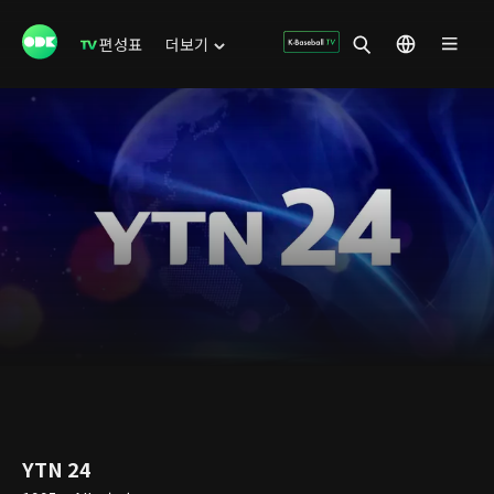
편성표
더보기
YTN 24