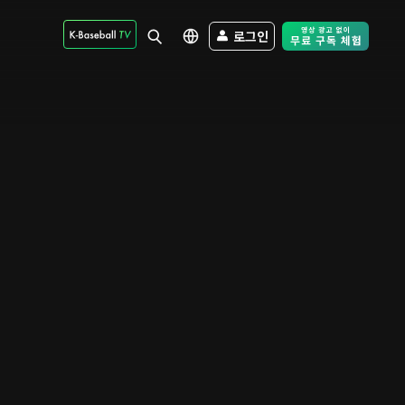
로그인
Free Trial - Sk