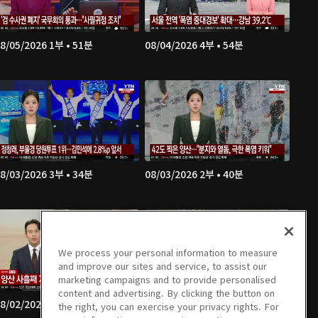
8/05/2026 1부 • 51분
08/04/2026 4부 • 54분
8/03/2026 3부 • 34분
08/03/2026 2부 • 40분
We process your personal information to measure
and improve our sites and service, to assist our
marketing campaigns and to provide personalised
content and advertising. By clicking the button on
8/02/2026 5부 • 49분
08/02/2026 4부 • 47분
the right, you can exercise your privacy rights. For