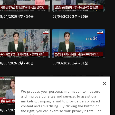
8/04/2026 4부 • 54분
08/04/2026 3부 • 36분
8/03/2026 2부 • 40분
08/03/2026 1부 • 31분
We process your personal information to measure
and improve our sites and service, to assist our
marketing campaigns and to provide personalised
content and advertising. By clicking the button on
8/02/2026 4부 • 47분
08/02/2026 3부 • 36분
the right, you can exercise your privacy rights. For