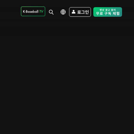
로그인
Free Trial - Sk