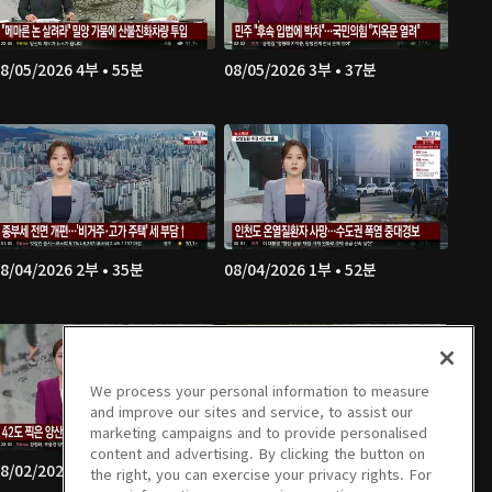
8/05/2026 4부 • 55분
08/05/2026 3부 • 37분
8/04/2026 2부 • 35분
08/04/2026 1부 • 52분
We process your personal information to measure
and improve our sites and service, to assist our
marketing campaigns and to provide personalised
content and advertising. By clicking the button on
8/02/2026 8부 • 21분
08/02/2026 7부 • 47분
the right, you can exercise your privacy rights. For