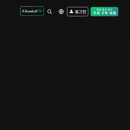
로그인
Free Trial - Sk