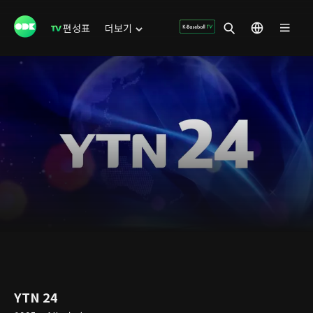
편성표
더보기
YTN 24