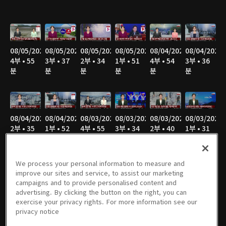
08/05/2026
08/05/2026
08/05/2026
08/05/2026
08/04/2026
08/04/2026
4부 • 55
3부 • 37
2부 • 34
1부 • 51
4부 • 54
3부 • 36
분
분
분
분
분
분
08/04/2026
08/04/2026
08/03/2026
08/03/2026
08/03/2026
08/03/2026
2부 • 35
1부 • 52
4부 • 55
3부 • 34
2부 • 40
1부 • 31
분
분
분
분
분
분
We process your personal information to measure and
improve our sites and service, to assist our marketing
campaigns and to provide personalised content and
08/02/2026
08/02/2026
08/02/2026
08/02/2026
08/02/2026
08/02/2026
advertising. By clicking the button on the right, you can
8부 • 21
7부 • 47
6부 • 34
5부 • 49
4부 • 47
3부 • 36
exercise your privacy rights. For more information see our
분
분
분
분
분
분
privacy notice