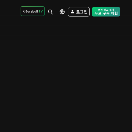
로그인
Free Trial - Sk