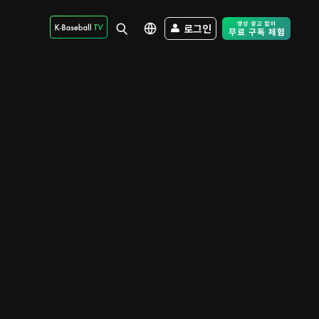
로그인
Free Trial - Sk