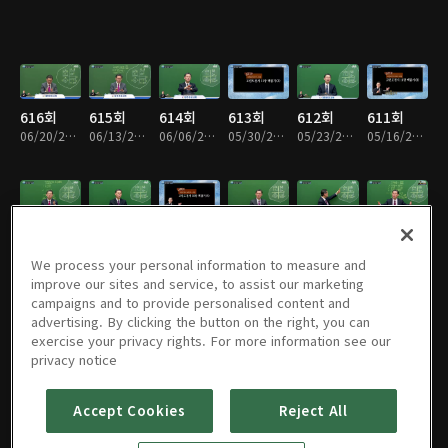
616회
615회
614회
613회
612회
611회
06/20/2026 • 33분
06/13/2026 • 33분
06/06/2026 • 33분
05/30/2026 • 33분
05/23/2026 • 33분
05/16/2026 • 33분
610회
610회
610회
609회
608회
607회
05/09/2026 • 32분
05/02/2026 • 33분
04/25/2026 • 32분
04/18/2026 • 32분
04/11/2026 • 32분
04/04/2026 • 32분
We process your personal information to measure and
improve our sites and service, to assist our marketing
campaigns and to provide personalised content and
advertising. By clicking the button on the right, you can
exercise your privacy rights. For more information see our
606회
605회
604회
603회
602회
601회
privacy notice
03/28/2026 • 33분
03/21/2026 • 33분
03/14/2026 • 33분
03/07/2026 • 33분
02/28/2026 • 32분
02/21/2026 • 33분
Accept Cookies
Reject All