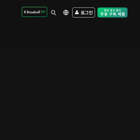
로그인
Free Trial - Sk