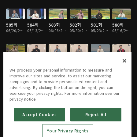
585회
584회
583회
582회
581회
580회
06/20/2026 • 24분
06/13/2026 • 25분
06/06/2026 • 25분
05/30/2026 • 24분
05/23/2026 • 25분
05/16/2026 • 24분
579회
578회
577회
576회
575회
574회
05/09/2026 • 25분
05/02/2026 • 24분
04/25/2026 • 25분
04/18/2026 • 25분
04/11/2026 • 25분
04/04/2026 • 25분
We process your personal information to measure and
improve our sites and service, to assist our marketing
campaigns and to provide personalised content and
advertising. By clicking the button on the right, you can
exercise your privacy rights. For more information see our
573회
572회
571회
570회
569회
568회
privacy notice
03/28/2026 • 25분
03/21/2026 • 25분
03/14/2026 • 25분
03/07/2026 • 25분
02/28/2026 • 25분
02/21/2026 • 24분
Accept Cookies
Reject All
568회
567회
566회
565회
564회
563회
Your Privacy Rights
02/14/2026 • 25분
02/07/2026 • 24분
01/31/2026 • 24분
01/24/2026 • 25분
01/17/2026 • 24분
01/10/2026 • 25분