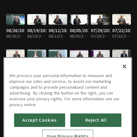
08/26/2019
08/19/2019
08/12/2019
08/05/2019
07/29/2019
07/22/2019
08/26/2019 • 31분
08/19/2019 • 31분
08/12/2019 • 30분
08/05/2019 • 31분
07/29/2019 • 31분
07/22/2019 • 31분
07/15/2019
07/08/2019
07/01/2019
06/24/2019
06/17/2019
06/10/2019
07/15/2019 • 31분
07/08/2019 • 30분
07/01/2019 • 31분
06/24/2019 • 32분
06/17/2019 • 30분
06/10/2019 • 31분
We process your personal information to measure and
improve our sites and service, to assist our marketing
campaigns and to provide personalised content and
advertising. By clicking the button on the right, you can
exercise your privacy rights. For more information see our
06/03/2019
05/27/2019
05/20/2019
05/13/2019
05/06/2019
04/29/2019
privacy notice
06/03/2019 • 30분
05/27/2019 • 31분
05/20/2019 • 30분
05/13/2019 • 30분
05/06/2019 • 31분
04/29/2019 • 30분
Accept Cookies
Reject All
04/22/2019
04/15/2019
04/08/2019
04/01/2019
03/25/2019
03/18/2019
Your Privacy Rights