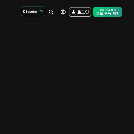
로그인
Free Trial - Sk