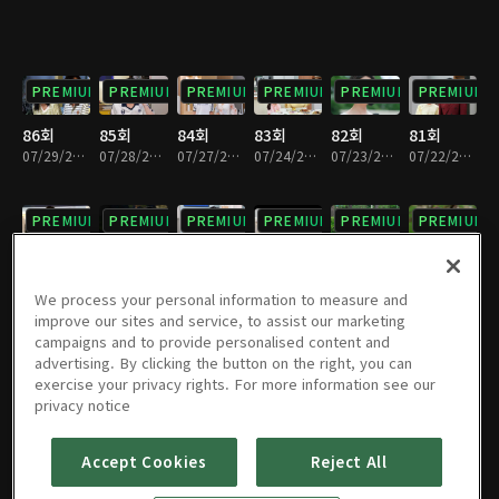
PREMIUM
PREMIUM
PREMIUM
PREMIUM
PREMIUM
PREMIUM
86회
85회
84회
83회
82회
81회
07/29/2026 • 29분
07/28/2026 • 28분
07/27/2026 • 29분
07/24/2026 • 29분
07/23/2026 • 29분
07/22/2026 • 29분
PREMIUM
PREMIUM
PREMIUM
PREMIUM
PREMIUM
PREMIUM
80회
79회
78회
77회
76회
75회
07/21/2026 • 28분
07/20/2026 • 29분
07/17/2026 • 29분
07/16/2026 • 29분
07/15/2026 • 29분
07/14/2026 • 29분
We process your personal information to measure and
improve our sites and service, to assist our marketing
campaigns and to provide personalised content and
PREMIUM
PREMIUM
PREMIUM
PREMIUM
PREMIUM
PREMIUM
advertising. By clicking the button on the right, you can
exercise your privacy rights. For more information see our
74회
73회
72회
71회
70회
69회
privacy notice
07/13/2026 • 29분
07/10/2026 • 29분
07/09/2026 • 28분
07/08/2026 • 28분
07/07/2026 • 29분
07/06/2026 • 29분
Accept Cookies
Reject All
PREMIUM
PREMIUM
PREMIUM
PREMIUM
PREMIUM
PREMIUM