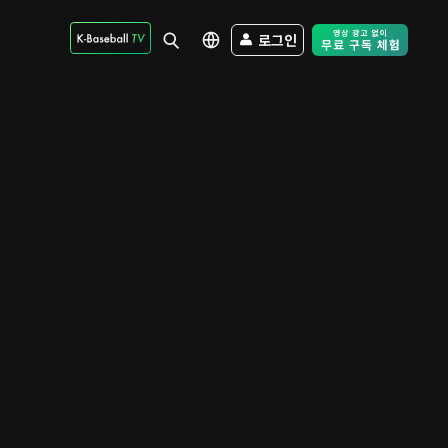
로그인
Free Trial - Sk