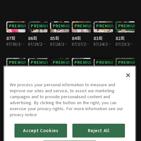
PREMIUM
PREMIUM
PREMIUM
PREMIUM
PREMIUM
PREMIUM
87회
86회
85회
84회
83회
82회
07/30/2026 • 29분
07/29/2026 • 29분
07/28/2026 • 28분
07/27/2026 • 29분
07/24/2026 • 29분
07/23/2026 • 29분
PREMIUM
PREMIUM
PREMIUM
PREMIUM
PREMIUM
PREMIUM
81회
80회
79회
78회
77회
76회
07/22/2026 • 29분
07/21/2026 • 28분
07/20/2026 • 29분
07/17/2026 • 29분
07/16/2026 • 29분
07/15/2026 • 29분
We process your personal information to measure and
improve our sites and service, to assist our marketing
campaigns and to provide personalised content and
PREMIUM
PREMIUM
PREMIUM
PREMIUM
PREMIUM
PREMIUM
advertising. By clicking the button on the right, you can
exercise your privacy rights. For more information see our
75회
74회
73회
72회
71회
70회
privacy notice
07/14/2026 • 29분
07/13/2026 • 29분
07/10/2026 • 29분
07/09/2026 • 28분
07/08/2026 • 28분
07/07/2026 • 29분
Accept Cookies
Reject All
PREMIUM
PREMIUM
PREMIUM
PREMIUM
PREMIUM
PREMIUM