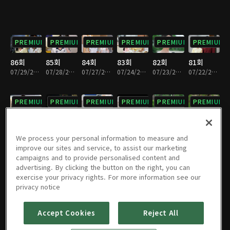
PREMIUM
PREMIUM
PREMIUM
PREMIUM
PREMIUM
PREMIUM
86회
85회
84회
83회
82회
81회
07/29/2026 • 29분
07/28/2026 • 28분
07/27/2026 • 29분
07/24/2026 • 29분
07/23/2026 • 29분
07/22/2026 • 29분
PREMIUM
PREMIUM
PREMIUM
PREMIUM
PREMIUM
PREMIUM
80회
79회
78회
77회
76회
75회
07/21/2026 • 28분
07/20/2026 • 29분
07/17/2026 • 29분
07/16/2026 • 29분
07/15/2026 • 29분
07/14/2026 • 29분
We process your personal information to measure and
improve our sites and service, to assist our marketing
campaigns and to provide personalised content and
PREMIUM
PREMIUM
PREMIUM
PREMIUM
PREMIUM
PREMIUM
advertising. By clicking the button on the right, you can
exercise your privacy rights. For more information see our
74회
73회
72회
71회
70회
69회
privacy notice
07/13/2026 • 29분
07/10/2026 • 29분
07/09/2026 • 28분
07/08/2026 • 28분
07/07/2026 • 29분
07/06/2026 • 29분
Accept Cookies
Reject All
PREMIUM
PREMIUM
PREMIUM
PREMIUM
PREMIUM
PREMIUM