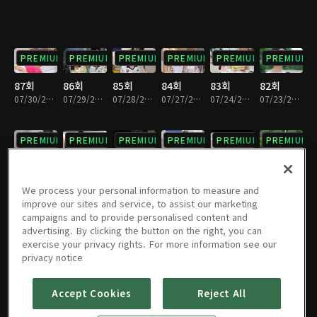
PREMIUM
PREMIUM
PREMIUM
PREMIUM
PREMIUM
PREMIUM
87회
86회
85회
84회
83회
82회
07/30/2026 • 29분
07/29/2026 • 29분
07/28/2026 • 28분
07/27/2026 • 29분
07/24/2026 • 29분
07/23/2026 • 29분
PREMIUM
PREMIUM
PREMIUM
PREMIUM
PREMIUM
PREMIUM
81회
80회
79회
78회
77회
76회
07/22/2026 • 29분
07/21/2026 • 28분
07/20/2026 • 29분
07/17/2026 • 29분
07/16/2026 • 29분
07/15/2026 • 29분
We process your personal information to measure and
improve our sites and service, to assist our marketing
campaigns and to provide personalised content and
PREMIUM
PREMIUM
PREMIUM
PREMIUM
PREMIUM
PREMIUM
advertising. By clicking the button on the right, you can
exercise your privacy rights. For more information see our
75회
74회
73회
72회
71회
70회
privacy notice
07/14/2026 • 29분
07/13/2026 • 29분
07/10/2026 • 29분
07/09/2026 • 28분
07/08/2026 • 28분
07/07/2026 • 29분
Accept Cookies
Reject All
PREMIUM
PREMIUM
PREMIUM
PREMIUM
PREMIUM
PREMIUM