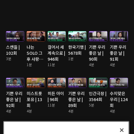
스캔들 |
나는
걸어서 세
한국기행 |
기쁜 우리
기쁜 우리
102회
SOLO 그
계속으로 |
5678회
좋은 날 |
좋은 날 |
3분
후 사랑은
946회
1분
90회
91회
계속된다
1분
11분
4분
4분
2 | 176회
기쁜 우리
미스트롯
히든 아이
기쁜 우리
인간극장 |
수지맞은
좋은 날 |
포유 | 13
| 96회
좋은 날 |
3564회
우리 | 124
92회
회
11분
89회
5분
회
4분
4분
4분
4분