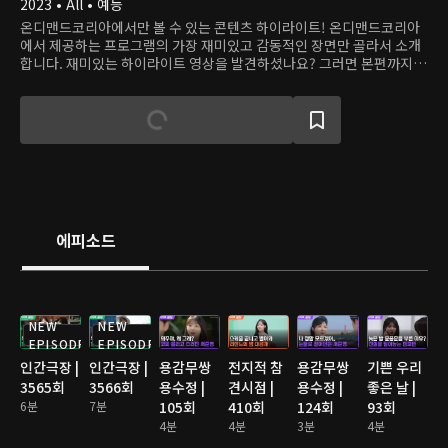
2023 • All • 예능
온디맨드코리아에서만 볼 수 있는 콘텐츠 하이라이트! 온디맨드코리아
에서 제공하는 프로그램의 가장 재미있고 감동적인 장면만 골라서 소개
합니다. 재미있는 하이라이트 영상을 발견하셨나요? 그러면 본편까지
쭉 달려보세요!
에피소드
NEW
NEW
EPISODE
EPISODE
인간극장 |
인간극장 |
용감무쌍
전지적 참
용감무쌍
기쁜 우리
3565회
3566회
용수정 |
견시점 |
용수정 |
좋은 날 |
6분
7분
105회
410회
124회
93회
4분
4분
3분
4분