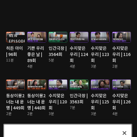
NEW
EPISODE
히든 아이
기쁜 우리
인간극장 |
수지맞은
수지맞은
수지맞은
| 96회
좋은 날 |
3564회
우리 | 124
우리 | 123
우리 | 116
11분
89회
5분
회
회
회
4분
4분
3분
2분
동상이몽2
동상이몽2
수지맞은
인간극장 |
수지맞은
수지맞은
너는 내 운
너는 내 운
우리 | 120
3563회
우리 | 125
우리 | 126
명 | 449회
명 | 448회
회
7분
회
회
2분
2분
3분
3분
4분