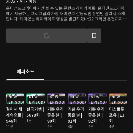
2023 • All • 예능
온디맨드코리아에서만 볼 수 있는 콘텐츠 하이라이트! 온디맨드코리아
에서 제공하는 프로그램의 가장 재미있고 감동적인 장면만 골라서 소개
합니다. 재미있는 하이라이트 영상을 발견하셨나요? 그러면 본편까지
쭉 달려보세요!
에피소드
NEW
NEW
NEW
NEW
NEW
NEW
EPISODE
EPISODE
EPISODE
EPISODE
EPISODE
EPISODE
걸어서 세
한국기행 |
기쁜 우리
기쁜 우리
기쁜 우리
미스트롯
계속으로 |
5678회
좋은 날 |
좋은 날 |
좋은 날 |
포유 | 13
946회
1분
90회
91회
92회
회
11분
4분
4분
4분
4분