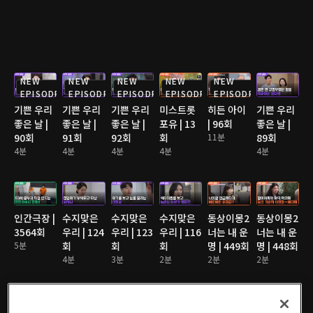
NEW
NEW
NEW
NEW
NEW
EPISODE
EPISODE
EPISODE
EPISODE
EPISODE
기쁜 우리
기쁜 우리
기쁜 우리
미스트롯
히든 아이
기쁜 우리
좋은 날 |
좋은 날 |
좋은 날 |
포유 | 13
| 96회
좋은 날 |
90회
91회
92회
회
11분
89회
4분
4분
4분
4분
4분
인간극장 |
수지맞은
수지맞은
수지맞은
동상이몽2
동상이몽2
3564회
우리 | 124
우리 | 123
우리 | 116
너는 내 운
너는 내 운
5분
회
회
회
명 | 449회
명 | 448회
4분
3분
2분
2분
2분