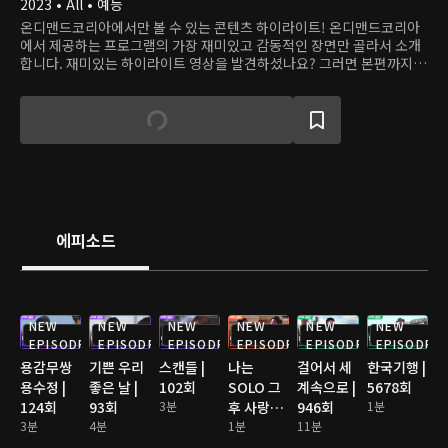
2023 • All • 예능
온디맨드코리아에서만 볼 수 있는 콘텐츠 하이라이트! 온디맨드코리아
에서 제공하는 프로그램의 가장 재미있고 감동적인 장면만 골라서 소개
합니다. 재미있는 하이라이트 영상을 발견하셨나요? 그러면 본편까지
쭉 달려보세요!
에피소드
NEW
NEW
NEW
NEW
NEW
NEW
EPISODE
EPISODE
EPISODE
EPISODE
EPISODE
EPISODE
용감무쌍
기쁜 우리
스캔들 |
나는
걸어서 세
한국기행 |
용수정 |
좋은 날 |
102회
SOLO 그
계속으로 |
5678회
124회
93회
3분
후 사랑은
946회
1분
3분
4분
계속된다
1분
11분
2 | 176회