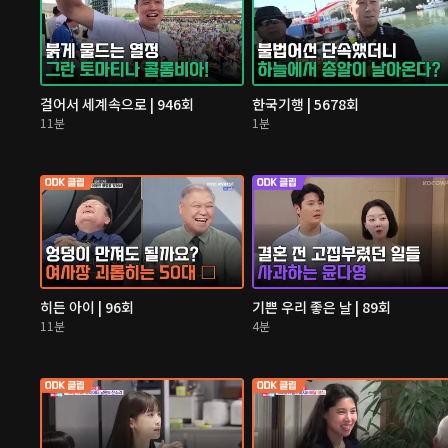
걸어서 세계속으로 | 946회
한국기행 | 5678회
11분
1분
히든 아이 | 96회
기쁜 우리 좋은 날 | 89회
11분
4분