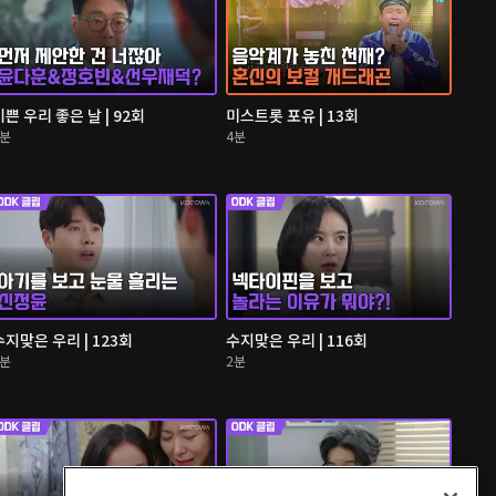
기쁜 우리 좋은 날 | 92회
미스트롯 포유 | 13회
4분
4분
수지맞은 우리 | 123회
수지맞은 우리 | 116회
3분
2분