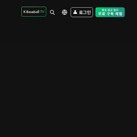
로그인
Free Trial - Sk