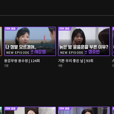
NEW EPISODE
NEW EPISODE
용감무쌍 용수정 | 124회
기쁜 우리 좋은 날 | 93회
3분
4분