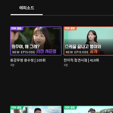
에피소드
NEW EPISODE
NEW EPISODE
용감무쌍 용수정 | 105회
전지적 참견시점 | 410회
4분
4분