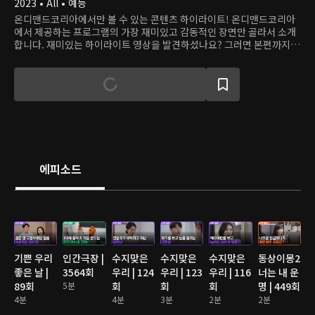
2023 • All • 예능
온디맨드코리아에서만 볼 수 있는 콘텐츠 하이라이트! 온디맨드코리아
에서 제공하는 프로그램의 가장 재미있고 감동적인 장면만 골라서 소개
합니다. 재미있는 하이라이트 영상을 발견하셨나요? 그러면 본편까지
쭉 달려보세요!
에피소드
기쁜 우리
인간극장 |
수지맞은
수지맞은
수지맞은
동상이몽2
좋은 날 |
3564회
우리 | 124
우리 | 123
우리 | 116
너는 내 운
89회
5분
회
회
회
명 | 449회
4분
4분
3분
2분
2분