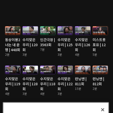
동상이몽2
수지맞은
인간극장 |
수지맞은
수지맞은
미스트롯
너는 내 운
우리 | 120
3563회
우리 | 125
우리 | 126
포유 | 12
명 | 448회
회
7분
회
회
회
2분
3분
3분
4분
5분
수지맞은
수지맞은
수지맞은
수지맞은
런닝맨 |
런닝맨 |
우리 | 119
우리 | 128
우리 | 118
우리 | 122
811회
812회
회
회
회
회
15분
2분
4분
3분
4분
3분