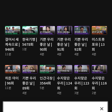
걸어서 세
한국기행 |
기쁜 우리
기쁜 우리
기쁜 우리
미스트롯
계속으로 |
5678회
좋은 날 |
좋은 날 |
좋은 날 |
포유 | 13
946회
1분
90회
91회
92회
회
11분
4분
4분
4분
4분
히든 아이
기쁜 우리
인간극장 |
수지맞은
수지맞은
수지맞은
| 96회
좋은 날 |
3564회
우리 | 124
우리 | 123
우리 | 116
11분
89회
5분
회
회
회
4분
4분
3분
2분