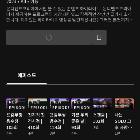
2023 • All • 예능
온디맨드코리아에서만 볼 수 있는 콘텐츠 하이라이트! 온디맨드코리아
에서 제공하는 프로그램의 가장 재미있고 감동적인 장면만 골라서 소개
합니다. 재미있는 하이라이트 영상을 발견하셨나요? 그러면 본편까지
쭉 달려보세요!
에피소드
NEW
NEW
NEW
NEW
EPISODE
EPISODE
EPISODE
EPISODE
용감무쌍
전지적 참
용감무쌍
기쁜 우리
스캔들 |
나는
용수정 |
견시점 |
용수정 |
좋은 날 |
102회
SOLO 그
105회
410회
124회
93회
3분
후 사랑은
4분
4분
3분
4분
계속된다
1분
2 | 176회