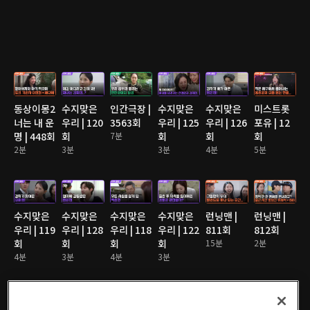
동상이몽2
수지맞은
인간극장 |
수지맞은
수지맞은
미스트롯
너는 내 운
우리 | 120
3563회
우리 | 125
우리 | 126
포유 | 12
명 | 448회
회
7분
회
회
회
2분
3분
3분
4분
5분
수지맞은
수지맞은
수지맞은
수지맞은
런닝맨 |
런닝맨 |
우리 | 119
우리 | 128
우리 | 118
우리 | 122
811회
812회
회
회
회
회
15분
2분
4분
3분
4분
3분