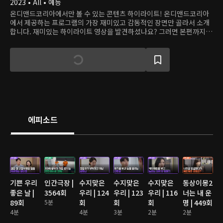
2023 • All • 예능
온디맨드코리아에서만 볼 수 있는 콘텐츠 하이라이트! 온디맨드코리아
에서 제공하는 프로그램의 가장 재미있고 감동적인 장면만 골라서 소개
합니다. 재미있는 하이라이트 영상을 발견하셨나요? 그러면 본편까지
쭉 달려보세요!
에피소드
기쁜 우리
인간극장 |
수지맞은
수지맞은
수지맞은
동상이몽2
좋은 날 |
3564회
우리 | 124
우리 | 123
우리 | 116
너는 내 운
89회
5분
회
회
회
명 | 449회
4분
4분
3분
2분
2분