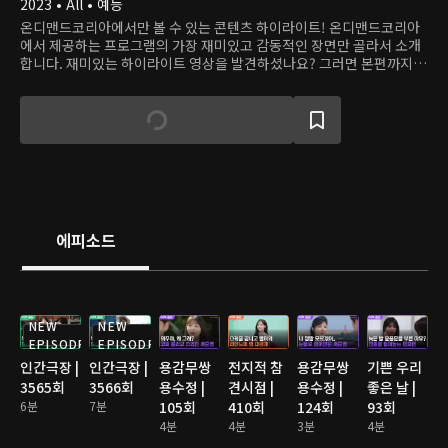
2023 • All • 예능
온디맨드코리아에서만 볼 수 있는 콘텐츠 하이라이트! 온디맨드코리아
에서 제공하는 프로그램의 가장 재미있고 감동적인 장면만 골라서 소개
합니다. 재미있는 하이라이트 영상을 발견하셨나요? 그러면 본편까지
쭉 달려보세요!
에피소드
NEW
NEW
EPISODE
EPISODE
인간극장 |
인간극장 |
용감무쌍
전지적 참
용감무쌍
기쁜 우리
3565회
3566회
용수정 |
견시점 |
용수정 |
좋은 날 |
6분
7분
105회
410회
124회
93회
4분
4분
3분
4분