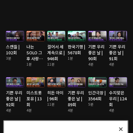
스캔들 |
나는
걸어서 세
한국기행 |
기쁜 우리
기쁜 우리
102회
SOLO 그
계속으로 |
5678회
좋은 날 |
좋은 날 |
3분
후 사랑은
946회
1분
90회
91회
계속된다
1분
11분
4분
4분
2 | 176회
기쁜 우리
미스트롯
히든 아이
기쁜 우리
인간극장 |
수지맞은
좋은 날 |
포유 | 13
| 96회
좋은 날 |
3564회
우리 | 124
92회
회
11분
89회
5분
회
4분
4분
4분
4분